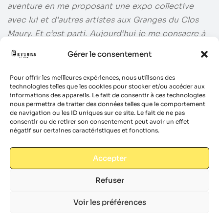
aventure en me proposant une expo collective
avec lui et d’autres artistes aux Granges du Clos
Maury. Et c’est parti. Aujourd’hui je me consacre à
la peinture de plus en plus. Je travaille mon style,
Gérer le consentement
mes techniques, j’apprends auprés d’autres artistes
… Et je suis curieuse de voir où cela va me mener …
Pour offrir les meilleures expériences, nous utilisons des
technologies telles que les cookies pour stocker et/ou accéder aux
J’utilise principalement l’acrylique et les couteaux.
informations des appareils. Le fait de consentir à ces technologies
J’aime jouer avec la matière, les épaisseurs, les
nous permettra de traiter des données telles que le comportement
de navigation ou les ID uniques sur ce site. Le fait de ne pas
couches de peintures et de couleurs qui se
consentir ou de retirer son consentement peut avoir un effet
parlent.
négatif sur certaines caractéristiques et fonctions.
Accepter
Refuser
Voir les préférences