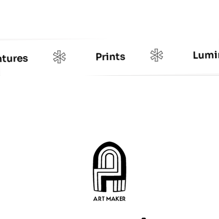
*
*
Lumin
Prints
tures