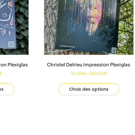
on Plexiglas
Christel Delrieu Impression Plexiglas
€
40.00
€
–
350.00
€
ns
Choix des options