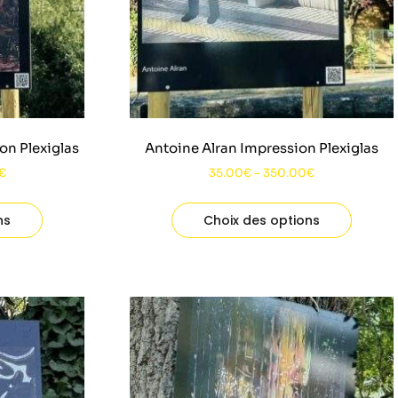
n Plexiglas
Antoine Alran Impression Plexiglas
€
35.00
€
–
350.00
€
ns
Choix des options