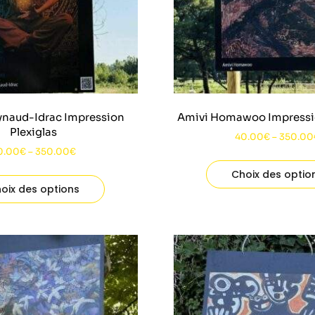
ynaud-Idrac Impression
Amivi Homawoo Impressio
Plexiglas
40.00
€
–
350.00
0.00
€
–
350.00
€
Choix des optio
oix des options