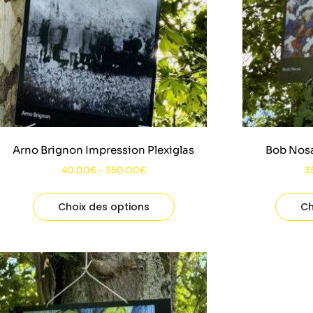
Arno Brignon Impression Plexiglas
Bob Nosa
40.00
€
–
350.00
€
3
Choix des options
Ch