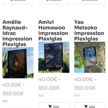
Amélie
Amivi
Yao
Raynaud-
Homawoo
Metsoko
Idrac
Impression
Impression
Impression
Plexiglas
Plexiglas
Plexiglas
40.00
€
–
40.00
€
–
40.00
€
–
350.00
€
350.00
€
350.00
€
Art
Art
Art
Voir
Voir