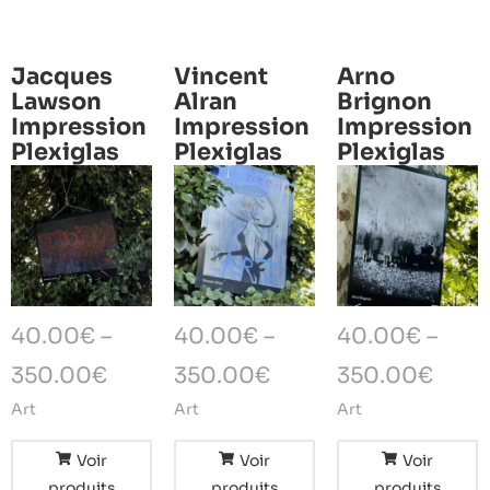
Jacques
Vincent
Arno
Lawson
Alran
Brignon
Impression
Impression
Impression
Plexiglas
Plexiglas
Plexiglas
40.00
€
–
40.00
€
–
40.00
€
–
350.00
€
350.00
€
350.00
€
Art
Art
Art
Voir
Voir
Voir
produits
produits
produits