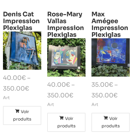
Denis Cat
Rose-Mary
Max
Impression
Vallas
Amégee
Plexiglas
Impression
Impression
Plexiglas
Plexiglas
40.00
€
–
40.00
€
–
35.00
€
–
350.00
€
350.00
€
350.00
€
Art
Art
Art
Voir
Voir
Voir
produits
produits
produits